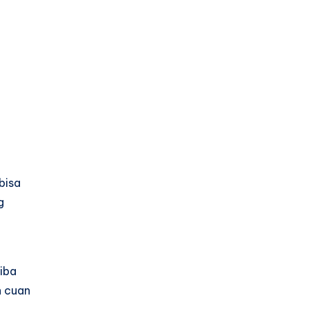
n
bisa
g
tiba
h cuan