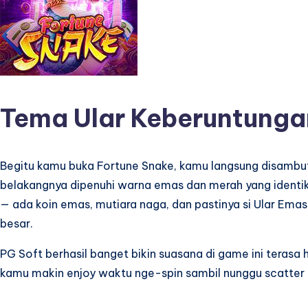
Tema Ular Keberuntunga
Begitu kamu buka Fortune Snake, kamu langsung disambut
belakangnya dipenuhi warna emas dan merah yang identik
— ada koin emas, mutiara naga, dan pastinya si Ular Ema
besar.
PG Soft berhasil banget bikin suasana di game ini terasa h
kamu makin enjoy waktu nge-spin sambil nunggu scatter