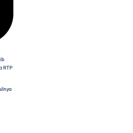
ib
ya RTP
ilnya