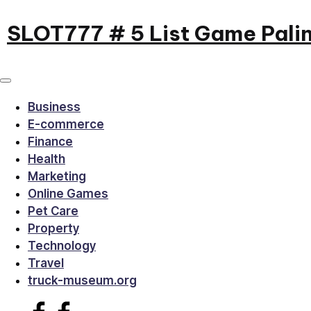
Skip
SLOT777 # 5 List Game Pali
to
cuentosdeboda.com
content
Business
E-commerce
Finance
Health
Marketing
Online Games
Pet Care
Property
Technology
Travel
truck-museum.org
facebook.com