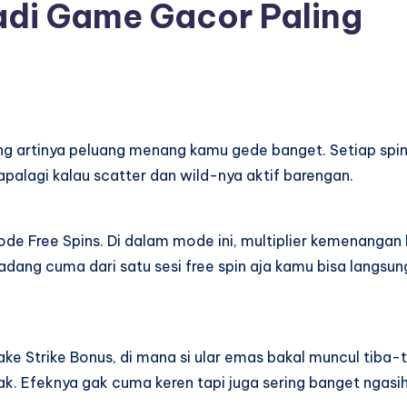
adi Game Gacor Paling
ng artinya peluang menang kamu gede banget. Setiap spi
alagi kalau scatter dan wild-nya aktif barengan.
de Free Spins. Di dalam mode ini, multiplier kemenangan 
ang cuma dari satu sesi free spin aja kamu bisa langsun
nake Strike Bonus, di mana si ular emas bakal muncul tiba-
cak. Efeknya gak cuma keren tapi juga sering banget ngasi